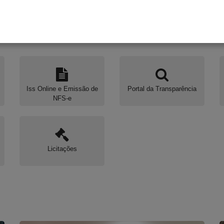
Iss Online e Emissão de
Portal da Transparência
NFS-e
Licitações