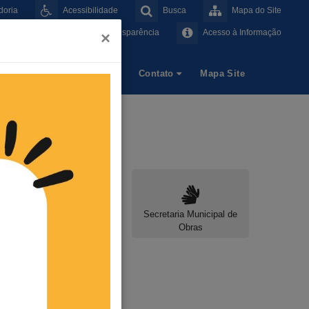
doria
Acessibilidade
Busca
Mapa do Site
Portal da Transparência
Acesso à Informação
×
Empresa
Imprensa
Contato
Mapa Site
Secretaria de Agricultura e
Secretaria Municipal de
Agropecuária
Obras
Secretaria de Finanças