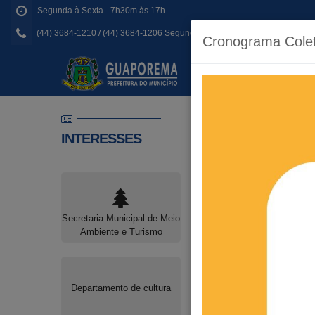
Segunda à Sexta - 7h30m às 17h
(44) 3684-1210 / (44) 3684-1206 Segunda à Sexta - 7h30m às 17h
Cronograma Colet
I
INTERESSES
Secretaria Municipal de Meio
Secretaria Municipal de
Ambiente e Turismo
Saúde
Departamento de cultura
Secretaria Municipal de