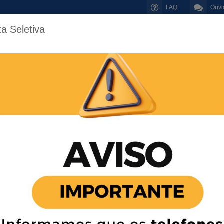
FAQ
Ouvi
a Seletiva
nício
Município
Prefeitura
Secretarias
Cidadão
Secretaria de Esportes
Secretaria Municipal de
Educação
Secretaria de Administração
Departamento de