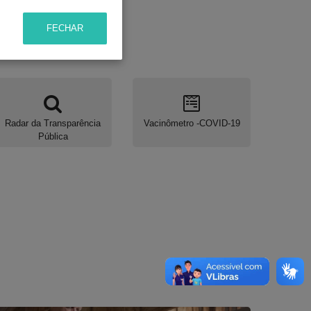
FECHAR
Radar da Transparência
Vacinômetro -COVID-19
Pública