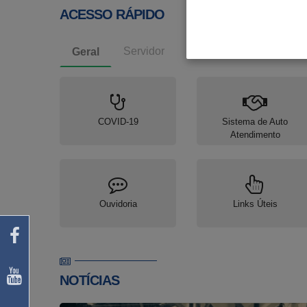
ACESSO RÁPIDO
Servidor
Geral
COVID-19
Sistema de Auto
Atendimento
Ouvidoria
Links Úteis
NOTÍCIAS