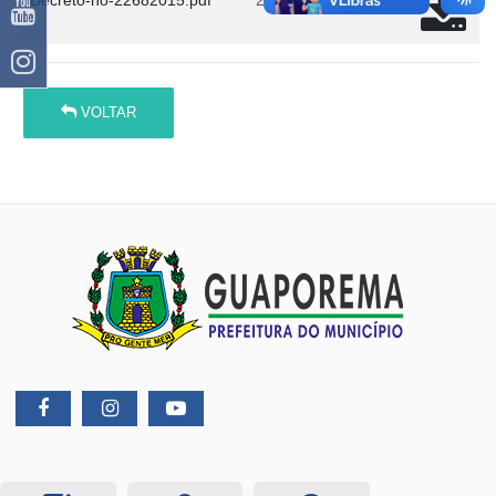
Decreto-no-22682015.pdf
21/06/2024 13:23
VOLTAR