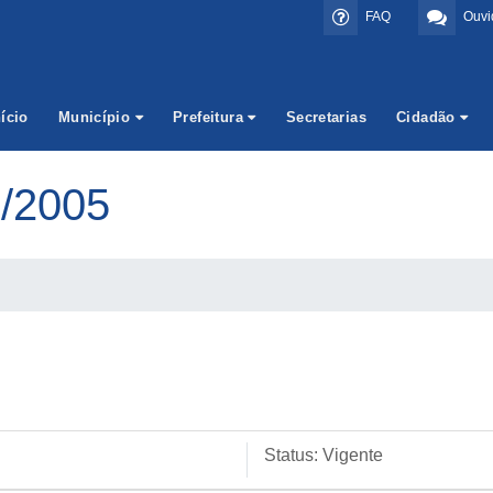
FAQ
Ouvi
nício
Município
Prefeitura
Secretarias
Cidadão
/2005
Status:
Vigente