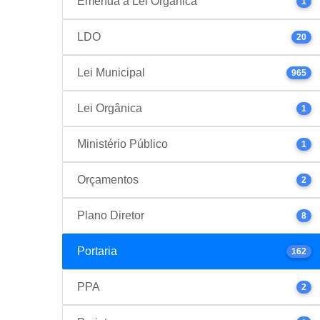
Emenda à Lei Orgânica
1
LDO
20
Lei Municipal
965
Lei Orgânica
1
Ministério Público
1
Orçamentos
2
Plano Diretor
8
Portaria
162
PPA
2