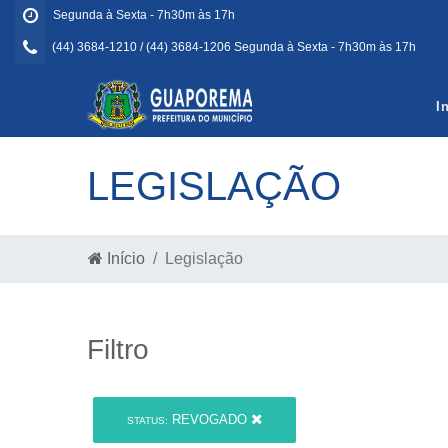
Segunda à Sexta - 7h30m às 17h
(44) 3684-1210 / (44) 3684-1206 Segunda à Sexta - 7h30m às 17h
I
LEGISLAÇÃO
Início
Legislação
Filtro
REVOGADO
STATUS: