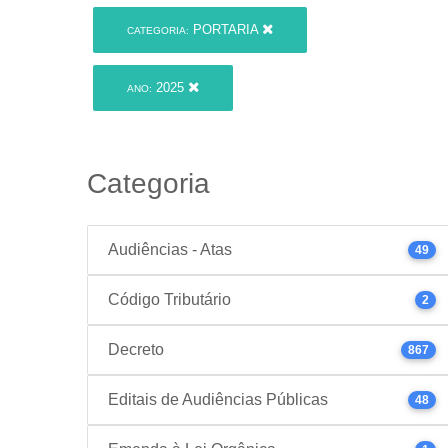
PORTARIA
CATEGORIA:
2025
ANO:
Categoria
Audiências - Atas
49
Código Tributário
2
Decreto
867
Editais de Audiências Públicas
48