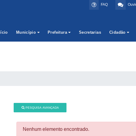
FAQ
Ouvi
nício
Município
Prefeitura
Secretarias
Cidadão
PESQUISA AVANÇADA
Nenhum elemento encontrado.