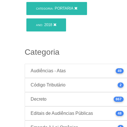
PORTARIA
CATEGORIA:
2018
ANO:
Categoria
Audiências - Atas
49
Código Tributário
2
Decreto
867
Editais de Audiências Públicas
48