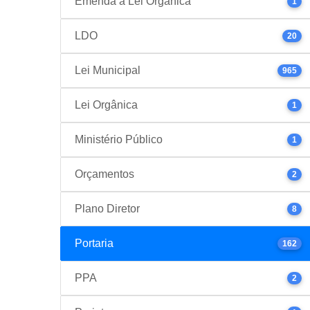
Emenda à Lei Orgânica
1
LDO
20
Lei Municipal
965
Lei Orgânica
1
Ministério Público
1
Orçamentos
2
Plano Diretor
8
Portaria
162
PPA
2