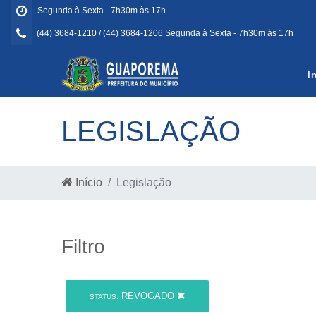
Segunda à Sexta - 7h30m às 17h
(44) 3684-1210 / (44) 3684-1206 Segunda à Sexta - 7h30m às 17h
I
LEGISLAÇÃO
Início
Legislação
Filtro
REVOGADO
STATUS: