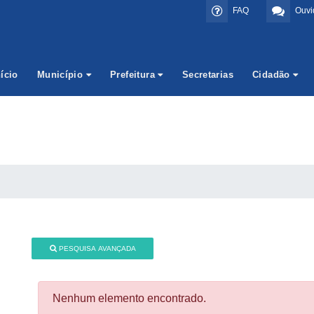
FAQ
Ouvi
nício
Município
Prefeitura
Secretarias
Cidadão
PESQUISA AVANÇADA
Nenhum elemento encontrado.