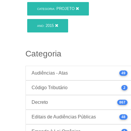
PROJETO
CATEGORIA:
2015
ANO:
Categoria
Audiências - Atas
49
Código Tributário
2
Decreto
867
Editais de Audiências Públicas
48