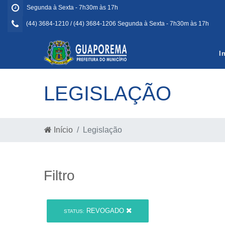
Segunda à Sexta - 7h30m às 17h
(44) 3684-1210 / (44) 3684-1206 Segunda à Sexta - 7h30m às 17h
I
LEGISLAÇÃO
Início
Legislação
Filtro
REVOGADO
STATUS: