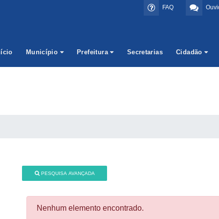
FAQ
Ouvi
nício
Município
Prefeitura
Secretarias
Cidadão
PESQUISA AVANÇADA
Nenhum elemento encontrado.