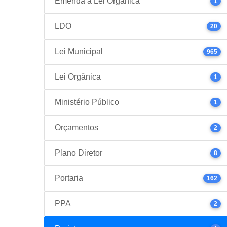
Emenda à Lei Orgânica
1
LDO
20
Lei Municipal
965
Lei Orgânica
1
Ministério Público
1
Orçamentos
2
Plano Diretor
8
Portaria
162
PPA
2