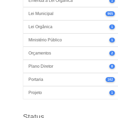
Emenda à Lei Orgânica
1
Lei Municipal
965
Lei Orgânica
1
Ministério Público
1
Orçamentos
2
Plano Diretor
8
Portaria
162
Projeto
1
Status