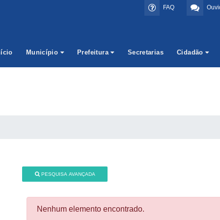
FAQ
Ouvi
nício
Município
Prefeitura
Secretarias
Cidadão
PESQUISA AVANÇADA
Nenhum elemento encontrado.