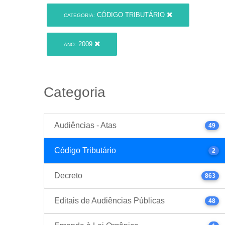
CÓDIGO TRIBUTÁRIO
CATEGORIA:
2009
ANO:
Categoria
Audiências - Atas
49
Código Tributário
2
Decreto
863
Editais de Audiências Públicas
48