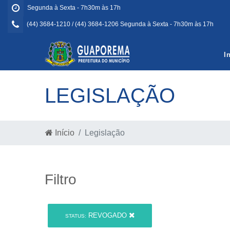
Segunda à Sexta - 7h30m às 17h
(44) 3684-1210 / (44) 3684-1206 Segunda à Sexta - 7h30m às 17h
I
LEGISLAÇÃO
Início
Legislação
Filtro
REVOGADO
STATUS: