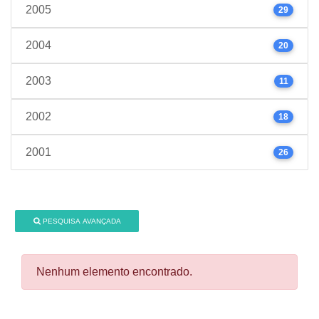
2005
29
2004
20
2003
11
2002
18
2001
26
PESQUISA AVANÇADA
Nenhum elemento encontrado.