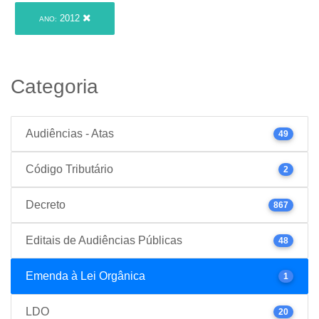
2012
ANO:
Categoria
Audiências - Atas
49
Código Tributário
2
Decreto
867
Editais de Audiências Públicas
48
Emenda à Lei Orgânica
1
LDO
20