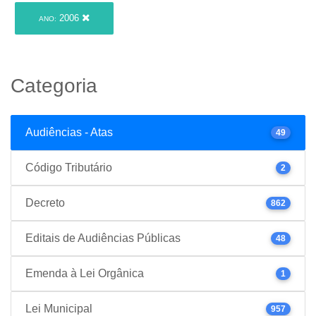
2006
ANO:
Categoria
Audiências - Atas
49
Código Tributário
2
Decreto
862
Editais de Audiências Públicas
48
Emenda à Lei Orgânica
1
Lei Municipal
957