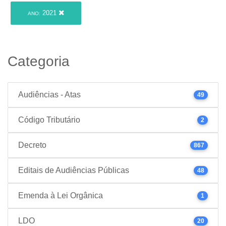
2021
ANO:
Categoria
Audiências - Atas
49
Código Tributário
2
Decreto
867
Editais de Audiências Públicas
48
Emenda à Lei Orgânica
1
LDO
20