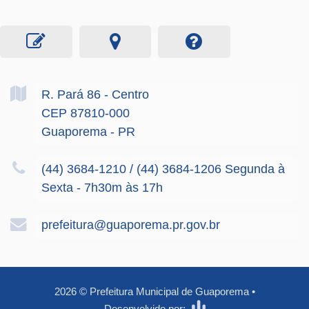
R. Pará
86
- Centro
CEP 87810-000
Guaporema - PR
(44) 3684-1210 / (44) 3684-1206 Segunda à
Sexta - 7h30m às 17h
prefeitura@guaporema.pr.gov.br
2026
©
Prefeitura Municipal de Guaporema
•
Desenvolvido por: