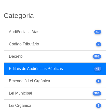
Categoria
Audiências - Atas
49
Código Tributário
2
Decreto
863
Editais de Audiências Públicas
48
Emenda à Lei Orgânica
1
Lei Municipal
964
Lei Orgânica
1