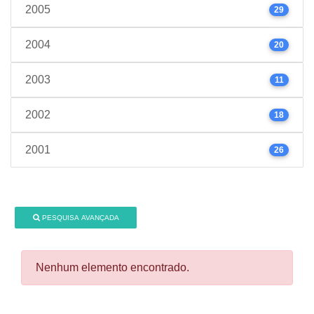
2005
29
2004
20
2003
11
2002
18
2001
26
PESQUISA AVANÇADA
Nenhum elemento encontrado.