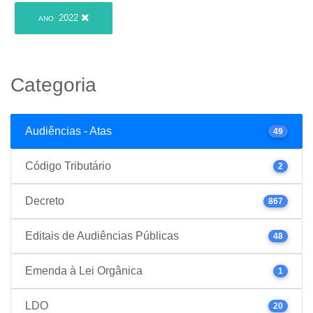
2022
ANO:
Categoria
Audiências - Atas
49
Código Tributário
2
Decreto
867
Editais de Audiências Públicas
48
Emenda à Lei Orgânica
1
LDO
20