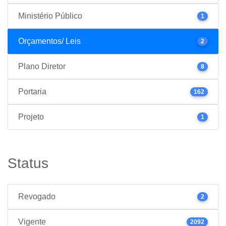
Ministério Público
1
Orçamentos/ Leis
2
Plano Diretor
8
Portaria
162
Projeto
1
Status
Revogado
2
Vigente
2092