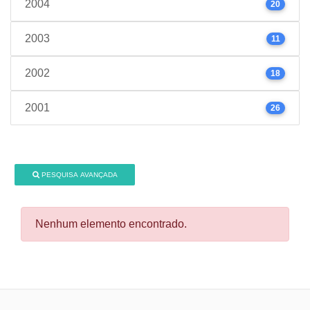
2004
20
2003
11
2002
18
2001
26
PESQUISA AVANÇADA
Nenhum elemento encontrado.