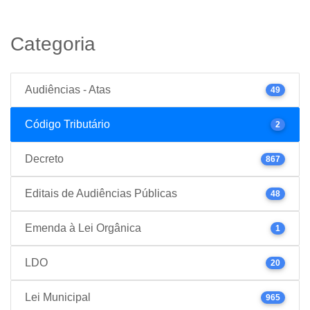
Categoria
Audiências - Atas
49
Código Tributário
2
Decreto
867
Editais de Audiências Públicas
48
Emenda à Lei Orgânica
1
LDO
20
Lei Municipal
965