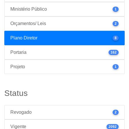
Ministério Público
1
Orçamentos/ Leis
2
Plano Diretor
8
Portaria
162
Projeto
1
Status
Revogado
2
Vigente
2092