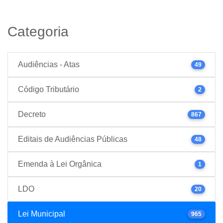
Categoria
Audiências - Atas
49
Código Tributário
2
Decreto
867
Editais de Audiências Públicas
48
Emenda à Lei Orgânica
1
LDO
20
Lei Municipal
965