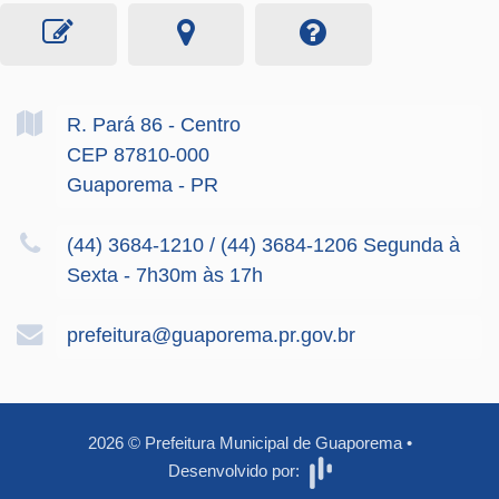
R. Pará
86
- Centro
CEP 87810-000
Guaporema - PR
(44) 3684-1210 / (44) 3684-1206 Segunda à
Sexta - 7h30m às 17h
prefeitura@guaporema.pr.gov.br
2026
©
Prefeitura Municipal de Guaporema
•
Desenvolvido por: